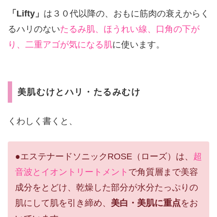
「Lifty」
は３０代以降の、おもに筋肉の衰えからく
るハリのない
たるみ肌、ほうれい線、口角の下が
り、二重アゴが気になる肌
に使います。
美肌むけとハリ・たるみむけ
くわしく書くと、
●エステナードソニックROSE（ローズ）は、
超
音波とイオントリートメント
で角質層まで美容
成分をとどけ、乾燥した部分が水分たっぷりの
肌にして肌を引き締め、
美白・美肌に重点
をお