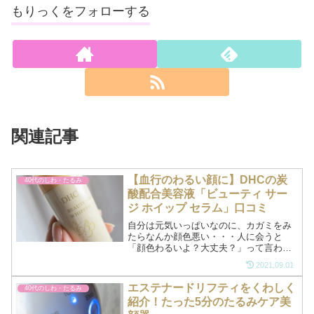
もりっくをフォローする
関連記事
【血行のわるい顔に】DHCの炭
40代のしわ・たるみ
酸配合美容液「ビューティ サー
ジ ホイップ セラム」口コミ
自分は元気いっぱいなのに、カガミをみ
たらなんか顔色悪い・・・人に会うと
「顔色わるいよ？大丈夫？」って言われ
る・・・もしかしてそれ、顔の肌の血行
2021.09.01
がよくないのかも！？「冷え顔」ってい
って、肌の中の血管の血のめぐりが悪い
エステナードリフティをくわしく
40代のしわ・たるみ
と、顔色が悪くみえるんです...
紹介！たった5分のたるみケア美