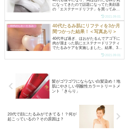
になってきたので話題になってた美顔器
の「エステナードリフテ」を買ってみま
した。美顔器つかってももう遅いか
2021.09.01
な・・・と思ってダメ元で使い始めまし
たが、結果なにもやらないよりはいいか
40代たるみ肌にリフティを3か月
40代のしわ・たるみ
もしれないって思っています...
間つかった結果！＜写真あり＞
40代半ば過ぎ、ほおがたるんでアゴ下に
肉が溜まった肌にエステナードリフティ
でたるみケアを実施しました。結果、3か
月間しっかり手入れをしたら、目に見え
2021.09.01
て分かるくらいアゴのラインがシャープ
になりました。リフティを使う前と使っ
たあとのアゴの写真を...
髪がゴワゴワにならない白髪染め！地
肌にやさしい弱酸性カラートリートメ
ント「きらり」
20代で顔にたるみができてる！？何が
起こっているの？その原因は？