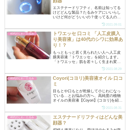
顔器
エステナードリフティ、名前は知ってる
けどどんな製品？たるみケアにいいらし
いけど何がどういいの？使ってる人の感
想は？ほんとにたるみに効果ある？そん
2021.09.01
な方に向けて、エステナードリフティの
あれこれを紹介します。40代以上で肌の
トワエッセ 口コミ 「人工皮膜入
40代のしわ・たるみ
たるみ、目から下の顔半...
り美容液」は40代のシワに効果あ
り！？
もっともっと若く見られたい人へ人工皮
膜美容液「トワエッセ」を紹介します。
「トワエッセ」肌を若々しく生まれ変わ
らせる108種類もの美容成分を配合したア
2021.08.29
ンチエイジング美容液です。シミ・し
わ・くすみ・たるみ・毛穴など年齢肌の
Coyori(コヨリ)美容液オイル 口コ
40代のしわ・たるみ
お悩みすべて‥‥..
ミ
目もとや口もとが乾燥して小じわになっ
ている…とお悩みの方へ、高純度の植物
オイルの美容液【Coyori】(コヨリ)を紹介
します。コヨリは第三者機関による「シ
2021.08.31
ワ効能評価」試験で「乾燥小じわを目立
たなくする効能評価」が確認されたお墨
エステナードリフティはどんな美
40代のしわ・たるみ
付きの優良なオイルです。くわしく
顔器？
は........
40代も後半になり、両ほほのたるみが気