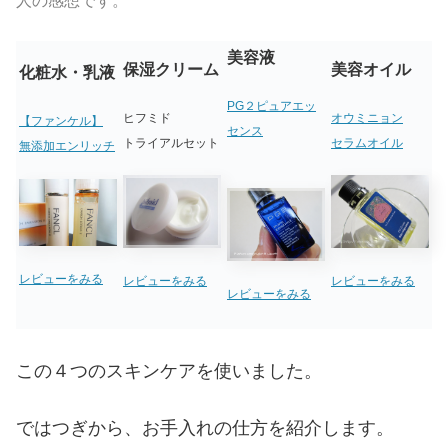
人の感想です。
美容液
保湿クリーム
美容オイル
化粧水・乳液
PG２ピュアエッ
ヒフミド
オウミニョン
【ファンケル】
センス
トライアルセット
セラムオイル
無添加エンリッチ
レビューをみる
レビューをみる
レビューをみる
レビューをみる
この４つのスキンケアを使いました。
ではつぎから、お手入れの仕方を紹介します。