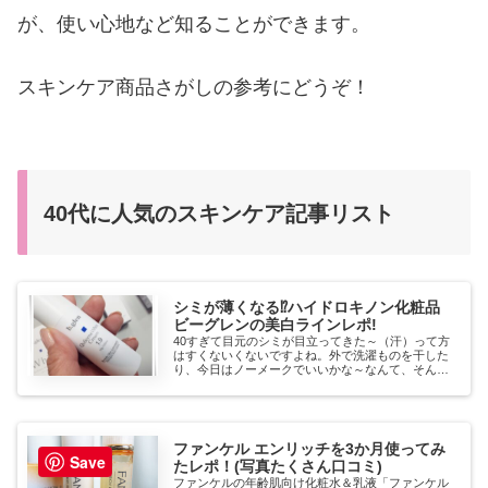
が、使い心地など知ることができます。
スキンケア商品さがしの参考にどうぞ！
40代に人気のスキンケア記事リスト
シミが薄くなる⁉ハイドロキノン化粧品
ビーグレンの美白ラインレポ!
40すぎて目元のシミが目立ってきた～（汗）って方
はすくないくないですよね。外で洗濯ものを干した
り、今日はノーメークでいいかな～なんて、そんな
ささいな毎日の生活の中で浴びてる紫外線がつもり
に積もってシミになってしまうんですね・・・私も
そのひと...
ファンケル エンリッチを3か月使ってみ
Save
たレポ！(写真たくさん口コミ)
ファンケルの年齢肌向け化粧水＆乳液「ファンケル