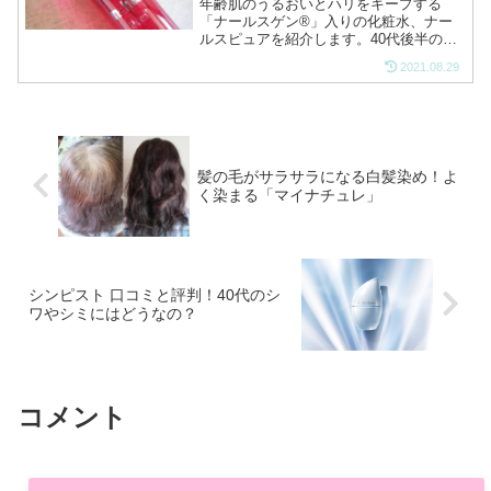
年齢肌のうるおいとハリをキープする
「ナールスゲン®」入りの化粧水、ナー
ルスピュアを紹介します。40代後半の肌
に毎日使ってみたところ、しっかり保湿
2021.08.29
されて肌の調子がいいです。プチプラで
はない化粧水ですが、おすすめできる化
粧水だと感じましたのでし...
髪の毛がサラサラになる白髪染め！よ
く染まる「マイナチュレ」
シンピスト 口コミと評判！40代のシ
ワやシミにはどうなの？
コメント