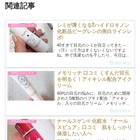
関連記事
シミが薄くなる⁉ハイドロキノン
40代のスキンケア
化粧品ビーグレンの美白ラインレ
ポ!
40すぎて目元のシミが目立ってきた～
（汗）って方はすくないくないですよ
ね。外で洗濯ものを干したり、今日はノ
ーメークでいいかな～なんて、そんなさ
2021.08.31
さいな毎日の生活の中で浴びてる紫外線
がつもりに積もってシミになってしまう
メモリッチ 口コミ くすんだ目元
40代のスキンケア
んですね・・・私もそのひと...
を明るく！アイキシル配合アイク
リーム
40代の目元の悩みに、目元のために開発
された5種類のペプチド配合「アイキシ
ル」入りの目元クリーム「メモリッチ」
を紹介します。老け顔の元となる暗い目
2021.08.30
元を元気にしてくれるアイクリームで
す。メモリッチの効果を引き出す「アイ
ナールスゲン® 化粧水 「ナール
40代のスキンケア
キシル」40代になると目...
スピュア」口コミ 肌をしっかり
保湿したい人へ