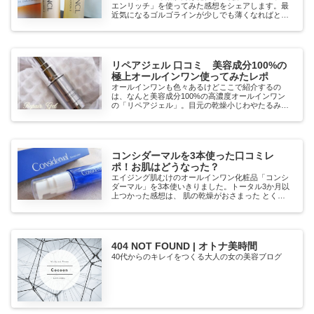
エンリッチ」を使ってみた感想をシェアします。最
近気になるゴルゴラインが少しでも薄くなればと思
いつかいはじめたファンケルエンリッチ。ゴルゴラ
インがなくなることはないけど、肌がプリっとなっ
てる感じ...
リペアジェル 口コミ 美容成分100%の
極上オールインワン使ってみたレポ
オールインワンも色々あるけどここで紹介するの
は、なんと美容成分100%の高濃度オールインワン
の「リペアジェル」。目元の乾燥小じわやたるみへ
の効果が認められ、世界的な賞を5年連続で受賞し
ているハイクオリティなジェルです。そのスゴ技を
お伝えしま...
コンシダーマルを3本使った口コミレ
ポ！お肌はどうなった？
エイジング肌むけのオールインワン化粧品「コンシ
ダーマル」を3本使いきりました。トータル3か月以
上つかった感想は、 肌の乾燥がおさまった とくに
口のまわりの粉吹きがおさまった ファンデーション
がよく付くようになった 鼻の下の小じわがおさまっ
た...
404 NOT FOUND | オトナ美時間
40代からのキレイをつくる大人の女の美容ブログ