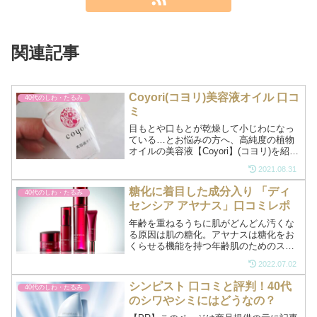
関連記事
Coyori(コヨリ)美容液オイル 口コ
40代のしわ・たるみ
ミ
目もとや口もとが乾燥して小じわになっ
ている…とお悩みの方へ、高純度の植物
オイルの美容液【Coyori】(コヨリ)を紹介
します。コヨリは第三者機関による「シ
2021.08.31
ワ効能評価」試験で「乾燥小じわを目立
たなくする効能評価」が確認されたお墨
糖化に着目した成分入り 「ディ
40代のしわ・たるみ
付きの優良なオイルです。くわしく
センシア アヤナス」口コミレポ
は........
年齢を重ねるうちに肌がどんどん汚くな
る原因は肌の糖化。アヤナスは糖化をお
くらせる機能を持つ年齢肌のためのスキ
ンケアです。糖化をおさえる成分たっぷ
2022.07.02
り小じわ、目元の小じわ、頬のたるみ、
毛穴のたるみ...これらはすべて、肌の糖
シンピスト 口コミと評判！40代
40代のしわ・たるみ
化から始まる肌の衰え...
のシワやシミにはどうなの？