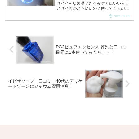
けどどんな製品？たるみケアにいいらし
いけど何がどういいの？使ってる人の感
想は？ほんとにたるみに効果ある？そん
2021.09.01
な方に向けて、エステナードリフティの
あれこれを紹介します。40代以上で肌の
たるみ、目から下の顔半...
PG2ピュアエッセンス 評判と口コミ
目元に1本使ってみたら・・・
イビザソープ 口コミ 40代のデリケ
ートゾーンにジャウム薬用消臭！