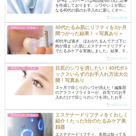
【PR】このページは商品提供の元に記事
を作成しております。シワやシミが気に
なる40代の肌のお手入れに新しくオール
インワンジェル「シンピスト」が登場し
2023.09.06
ました。シンピストのシンピは「真皮」
のこと。真皮とはお肌の奥の奥にある
40代たるみ肌にリフティを3か月
40代のしわ・たるみ
皮。シンピストはシワや...
間つかった結果！＜写真あり＞
40代半ば過ぎ、ほおがたるんでアゴ下に
肉が溜まった肌にエステナードリフティ
でたるみケアを実施しました。結果、3か
月間しっかり手入れをしたら、目に見え
2021.09.01
て分かるくらいアゴのラインがシャープ
になりました。リフティを使う前と使っ
目尻のシワを消したい！40代ボト
40代のしわ・たるみ
たあとのアゴの写真を...
ックスいらずのお手入れ方法大公
開！写真あり
３ヶ月で目じりのシワが消えた！編集部
のアラフィフライターが、自宅でのお手
入れだけで目じりのシワを消したお手入
れ方法を写真付きで紹介しています。シ
2022.07.02
ワが気になる人はマネしてみては？カラ
スの足跡がかなりうすくなっています
エステナードリフティをくわしく
40代のしわ・たるみ
よ！お手入れ用の化粧品も公開していま
紹介！たった5分のたるみケア美
す。
顔器
エステナードリフティ、名前は知ってる