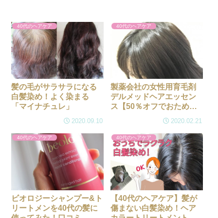
40代のヘアケア
40代のヘアケア
髪の毛がサラサラになる
製薬会社の女性用育毛剤
白髪染め！よく染まる
デルメッドヘアエッセン
「マイナチュレ」
ス【50％オフでおため
し！】
2020.09.10
2020.02.21
40代のヘアケア
40代のヘアケア
ビオロジーシャンプー&ト
【40代のヘアケア】髪が
リートメンを40代の髪に
傷まない白髪染め！ヘア
使ってみた！口コミ
カラートリートメントお