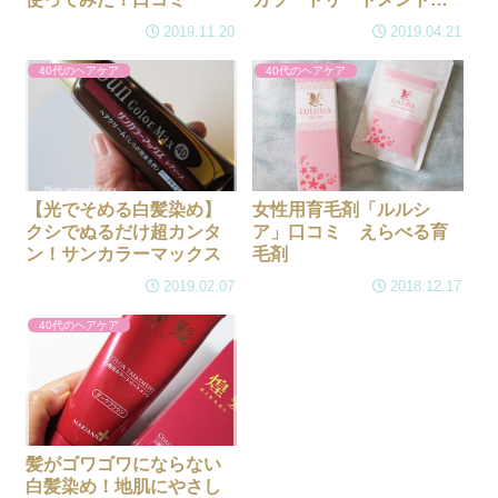
すすめ５つ
2019.11.20
2019.04.21
40代のヘアケア
40代のヘアケア
【光でそめる白髪染め】
女性用育毛剤「ルルシ
クシでぬるだけ超カンタ
ア」口コミ えらべる育
ン！サンカラーマックス
毛剤
2019.02.07
2018.12.17
40代のヘアケア
髪がゴワゴワにならない
白髪染め！地肌にやさし