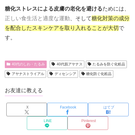
糖化ストレスによる皮膚の老化を避ける
ためには、
正しい食生活と適度な運動
、そして
糖化対策の成分
を配合したスキンケアを取り入れることが大切
で
す。
40代のしわ・たるみ
40代肌アヤナス
たるみを防ぐ化粧品
アヤナストライアル
ディセンシア
糖化防ぐ化粧品
お友達に教える
X
Facebook
はてブ
LINE
Pinterest