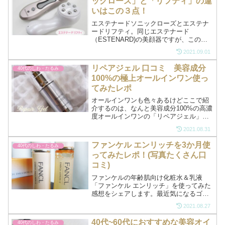
ックローズ」と「リフティ」の違
す。
いはこの３点！
エステナードソニックローズとエステナ
ードリフティ。同じエステナード
（ESTENARD)の美顔器ですが、この２
機はそれぞれ肌にちがったアプローチを
2021.09.01
します。今回は３つの違う点を説明しま
すね。（リフティを使ってみた口コミは
リペアジェル 口コミ 美容成分
40代のしわ・たるみ
こちら ）リフティ公式>...
100%の極上オールインワン使っ
てみたレポ
オールインワンも色々あるけどここで紹
介するのは、なんと美容成分100%の高濃
度オールインワンの「リペアジェル」。
目元の乾燥小じわやたるみへの効果が認
2021.08.31
められ、世界的な賞を5年連続で受賞して
いるハイクオリティなジェルです。その
ファンケル エンリッチを3か月使
40代のしわ・たるみ
スゴ技をお伝えしま...
ってみたレポ！(写真たくさん口
コミ)
ファンケルの年齢肌向け化粧水＆乳液
「ファンケル エンリッチ」を使ってみた
感想をシェアします。最近気になるゴル
ゴラインが少しでも薄くなればと思いつ
2021.08.27
かいはじめたファンケルエンリッチ。ゴ
ルゴラインがなくなることはないけど、
40代~60代におすすめな美容オイ
40代のしわ・たるみ