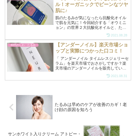
肌がプリっとなってる感じ...
ル！オーガニックでピーンなツヤ
肌に♪
肌のたるみが気になったら抗酸化オイル
で肌を元気に！今回紹介する「オウミニ
ョン」の世界２大抗酸化オイルと、たる
み＆むくみ解消するオイルが年齢肌をキ
2021.08.28
ュッとひきしめ、魅力ある小顔へとみち
びきます。乾燥肌も一晩でふっくらスベ
【アンダーノイル】楽天市場ショ
40代のしわ・たるみ
スベ。口コミはこちら........
ップと実際につかった口コミ！
「 アンダーノイル タイムレスジェリーセ
ラム」を楽天市場でおさがしですか？楽
天市場のアンダーノイルを販売している
ショップはコチラです。アンダーノイル
2021.08.31
は楽天市場ではドラッグストアなどのシ
ョップで発売されていすが、Amazonで
はアンダーノイル...
たるみは早めのケアが改善のカギ！老
け顔の原因を知ろう
サンホワイト入りクリーム アトピー・