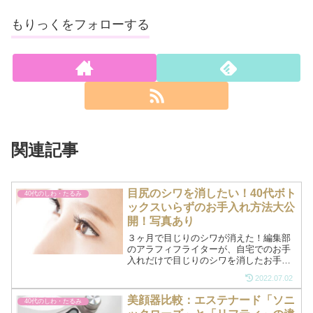
もりっくをフォローする
関連記事
目尻のシワを消したい！40代ボト
40代のしわ・たるみ
ックスいらずのお手入れ方法大公
開！写真あり
３ヶ月で目じりのシワが消えた！編集部
のアラフィフライターが、自宅でのお手
入れだけで目じりのシワを消したお手入
れ方法を写真付きで紹介しています。シ
2022.07.02
ワが気になる人はマネしてみては？カラ
スの足跡がかなりうすくなっています
美顔器比較：エステナード「ソニ
40代のしわ・たるみ
よ！お手入れ用の化粧品も公開していま