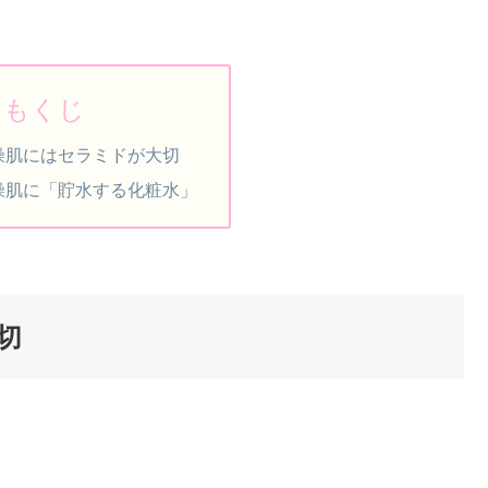
もくじ
燥肌にはセラミドが大切
燥肌に「貯水する化粧水」
切