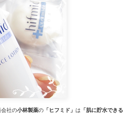
薬会社の
小林製薬
の
「ヒフミド」
は
「肌に貯水できる